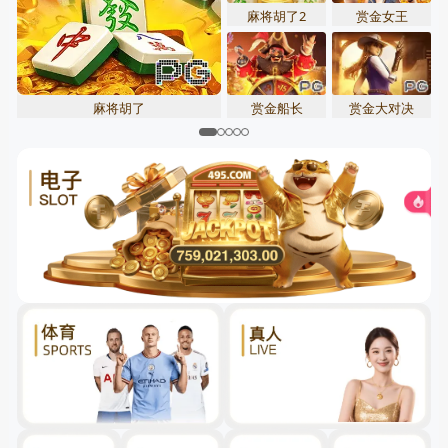
麻将胡了2
赏金女王
赏金船长
赏金大对决
麻将胡了
关闭
先点击
，再
“添加到主屏幕”